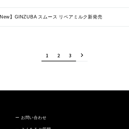
New】GINZUBA スムース リペアミルク新発売
1
2
3
ー お問い合わせ