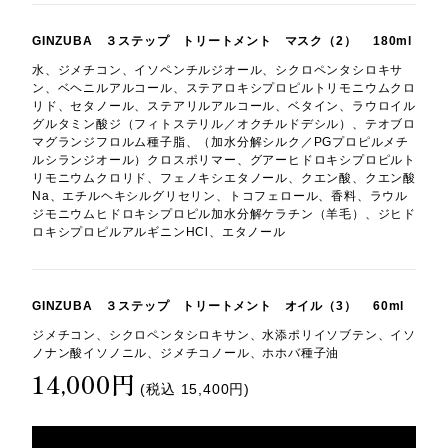
GINZUBA ３ステップ トリートメント マスク（2） 180ml
水、ジメチコン、イソペンチルジオール、シクロペンタシロキサ
ン、ベヘニルアルコール、ステアロキシプロピルトリモニウムクロ
リド、セタノール、ステアリルアルコール、ベタイン、ラウロイル
グルタミン酸ジ（フィトステリル／オクチルドデシル）、テオブロ
マグランジフロルム種子脂、（加水分解シルク／PGプロピルメチ
ルシランジオール）クロスポリマー、グアーヒドロキシプロピルト
リモニウムクロリド、フェノキシエタノール、クエン酸、クエン酸
Na、エチルヘキシルグリセリン、トコフェロール、香料、ラウル
ジモニウムヒドロキシプロピル加水分解ケラチン（羊毛）、ジヒド
ロキシプロピルアルギニンHCl、エタノール
GINZUBA ３ステップ トリートメント オイル（3） 60ml
ジメチコン、シクロペンタシロキサン、水添ポリイソブテン、イソ
ノナン酸イソノニル、ジメチコノール、ホホバ種子油
14,000円
(税込
15,400円
)